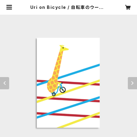
Uri on Bicycle / 自転車のウーリ |
Airside Nippon Shop